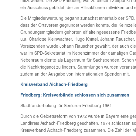
mitzuwirken. Die SPD Friedberg war zu diesem Zeitpunkt no
ein Ausschuss gebildet, der an Hilfsaktionen mitwirken und e
Die Mitgliederwerbung begann zunächst innerhalb der SPD. 
dass der Ortsverein gegründet werden konnte, die Keimzell
Gründungsmitgliedern gehörten elf alteingesessene Friedb
u.a. Charlotte Kleinwächter, Hugo Knittel, Johann Rauscher,
Vorsitzenden wurde Johann Rauscher gewählt, der auch die 
war im SPD-Sekretariat im Nebenzimmer der damaligen Gastw
Nebenraum diente als Lagerraum für Sachspenden. Schon vor 
die Nachkriegsnot zu lindern. Sammlungen wurden veranstalte
zudem an der Ausgabe von internationalen Spenden mit.
Kreisverband Aichach-Friedberg
Friedberg: Kreisverbände schlossen sich zusammen
Stadtranderholung für Senioren Friedberg 1961
Durch die Gebietsreform von 1972 wurde in Bayern eine geä
Landkreis Aichach-Friedberg geschaffen. 1974 schlossen si
Kreisverband Aichach-Friedberg zusammen. Die Zahl der Mit