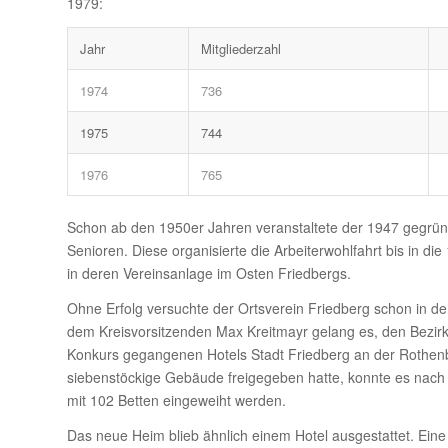
1979:
Jahr
Mitgliederzahl
1974
736
1975
744
1976
765
Schon ab den 1950er Jahren veranstaltete der 1947 gegrün
Senioren. Diese organisierte die Arbeiterwohlfahrt bis in d
in deren Vereinsanlage im Osten Friedbergs.
Ohne Erfolg versuchte der Ortsverein Friedberg schon in den
dem Kreisvorsitzenden Max Kreitmayr gelang es, den Bezi
Konkurs gegangenen Hotels Stadt Friedberg an der Rothen
siebenstöckige Gebäude freigegeben hatte, konnte es nac
mit 102 Betten eingeweiht werden.
Das neue Heim blieb ähnlich einem Hotel ausgestattet. Ei