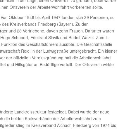
ch nicht in der Lage, einen Ortsverein zu gründen, doch wurde
inen Ortsverein der Arbeiterwohlfahrt vorbereiten sollte.
Von Oktober 1946 bis April 1947 fanden sich 39 Personen, so
e des Kreisverbands Friedberg (Bayern). Zu den
erger und 28 Vertriebene, davon zehn Frauen. Darunter waren
 Hugo Schubert, Edeltraut Slavik und Rudolf Walzel. Zum 1.
Funktion des Geschäftsführers ausübte. Die Geschäftsstelle
irtschaft Roidl in der Ludwigstraße untergebracht. Ein kleiner
der offiziellen Vereinsgründung half die Arbeiterwohlfahrt
t und Hilfsgüter an Bedürftige verteilt. Der Ortsverein wirkte
nderte Landkreisstruktur festgelegt. Dabei wurde der neue
ch die beiden Kreisverbände der Arbeiterwohlfahrt zum
glieder stieg im Kreisverband Aichach-Friedberg von 1974 bis